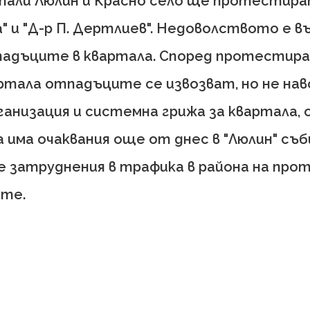
али Люлин и Красно село ще протестират
" и "Д-р П. Дертлиев". Недоволството е в
падъците в квартала. Според протестиращ
артала отпадъците се извозват, но не на
рганизация и системна грижа за квартала,
 има очаквания още от днес в "Люлин" съб
се затруднения в трафика в района на пр
те.