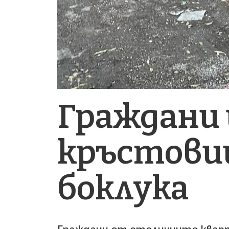
Граждани
кръстовищ
боклука