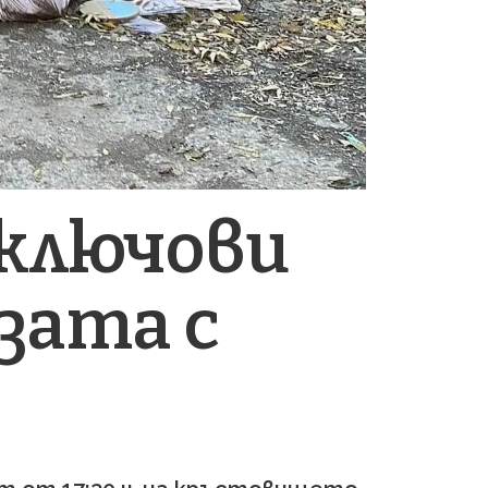
 ключови
зата с