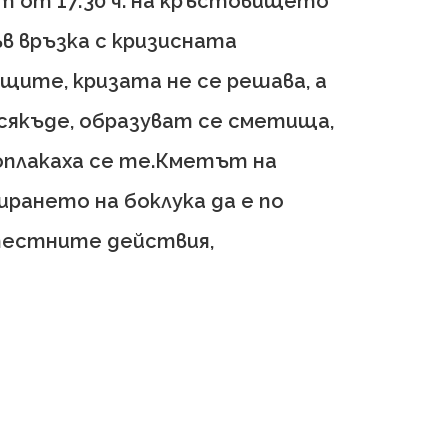
 от 17:30 ч. на кръстовището
ъв връзка с кризисната
ите, кризата не се решава, а
всякъде, образуват се сметища,
 оплакаха се те.Кметът на
ирането на боклука да е по
отестните действия,