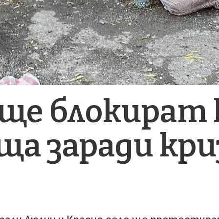
 ще блокират
а заради кри