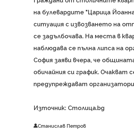
Граждани от столичните кварт
на булевардите "Царица Йоанна
ситуация с извозването на от
се задълбочава. На места в кв
наблюдава се пълна липса на о
София заяви вчера, че общината
обичайния си график. Очакват 
предупреждават организатори
Източник: Столица.bg
Станислав Петров