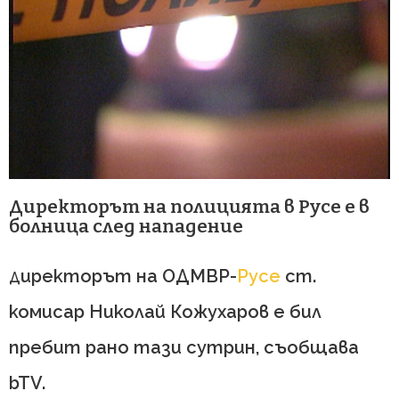
Директорът на полицията в Русе е в
болница след нападение
иректорът на ОДМВР-
Русе
ст.
Д
комисар Николай Кожухаров е бил
пребит рано тази сутрин, съобщава
bTV.