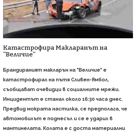
Катастрофира Макларанът на
"Величие"
Брандираният макларън на "Величие" е
катастрофирал на пътя Сливен-Ямбол,
съобщават очевидци в социалните мрежи.
Инцидентът е станал около 16:30 часа днес.
Предвид мократа настилка, се предполага, че
автомобилът е поднесъл и се е ударил в
мантинелата. Колата е с доста материални