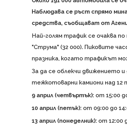
Около 191 000 автомобила се о
Наблюдава се ръст спрямо мина
средства, съобщават от Агенц
Най-голям трафик се очаква по м
"Струма" (32 000). Пиковите ч
празника, когато трафикът мож
За да се облекчи движението и
тежкотоварни камиони над 12 
9 април (четвъртък):
от 15:00 д
10 април (петък):
от 09:00 до 14
13 април (понеделник):
от 12:00 д