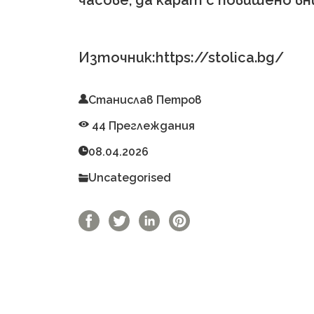
часове, да карат с повишено в
Източник:https://stolica.bg/
Станислав Петров
44 Преглеждания
08.04.2026
Uncategorised