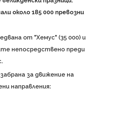
 великденски празници.
ли около 185 000 превозни
едвана от "Хемус" (35 000) и
дните непосредствено преди
.
забрана за движение на
ни направления: