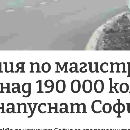
ия по магист
над 190 000 ко
 напуснат Соф