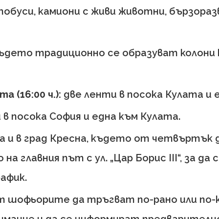
обуси, камиони с живи животни, бързоразв
 където традиционно се образуват колони 
а (16:00 ч.):
две ленти в посока Кулата и 
в посока София и една към Кулата.
а и в град Кресна, където от четвъртък 
 главния път с ул. „Цар Борис III“, за да 
афик.
 шофьорите да тръгват по-рано или по-к