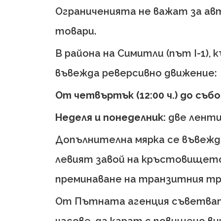
Ограниченията не важат за авт
товари.
В района на Симитли (път I-1),
въвежда реверсивно движение:
От четвъртък (12:00 ч.) до събот
Неделя и понеделник:
две ленти 
Допълнителна мярка се въвежд
левият завой на кръстовището на
преминаване на транзитния тр
От Пътната агенция съветват