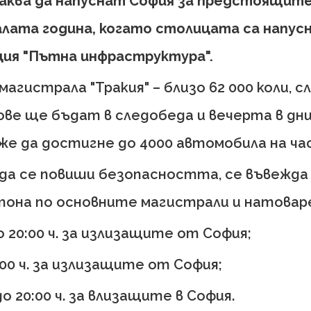
чаква да напуснат София за предстоящите
лата година, когато столицата са напусна
ия "Пътна инфраструктура".
агистрала "Тракия" – близо 62 000 коли, сл
асове ще бъдат в следобеда и вечерта в 
е да достигне до 4000 автомобила на час
 да се повиши безопасността, се въвежда 
тона по основните магистрали и натоваре
о 20:00 ч. за излизащите от София;
:00 ч. за излизащите от София;
о 20:00 ч. за влизащите в София.