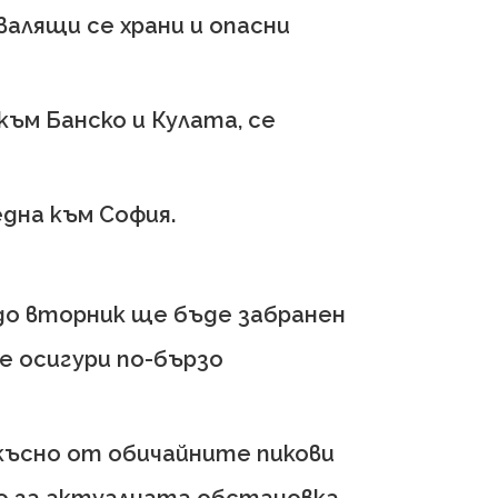
алящи се храни и опасни
към Банско и Кулата, се
една към София.
до вторник ще бъде забранен
се осигури по-бързо
ъсно от обичайните пикови