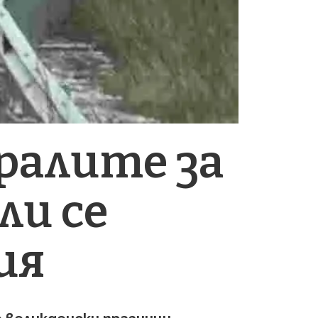
ралите за
ли се
ия